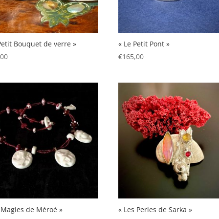
Petit Bouquet de verre »
« Le Petit Pont »
,00
€
165,00
 Magies de Méroé »
« Les Perles de Sarka »