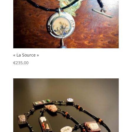
« La Source »
€
235,00