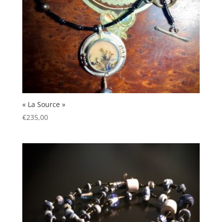
« La Source »
€
235,00