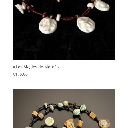
« Les Magies de Méroé »
€
175,00