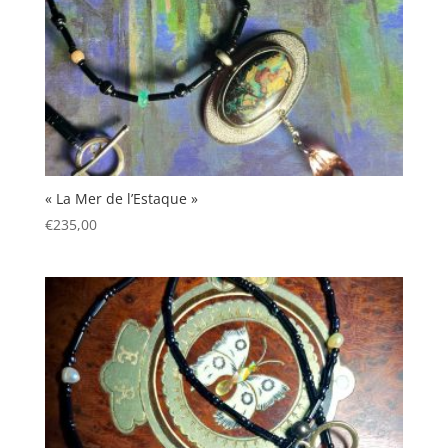
« La Mer de l’Estaque »
€
235,00