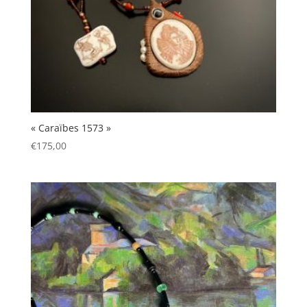
« Caraïbes 1573 »
€
175,00