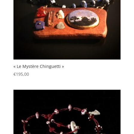
« Le Mystère Chinguetti »
€
195,00