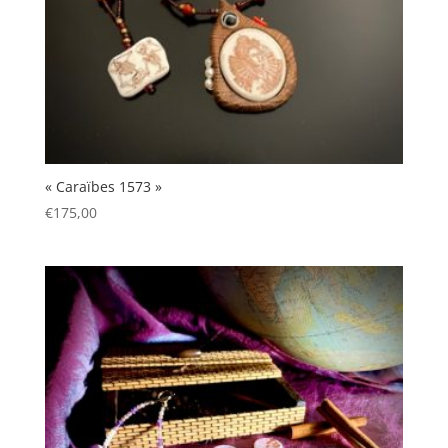
« Caraïbes 1573 »
€
175,00