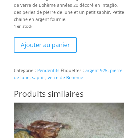
de verre de Bohème années 20 décoré en intaglio,
des perles de pierre de lune et un petit saphir. Petite
chaine en argent fournie.
1 en stock
quantité
Ajouter au panier
de
"Fleurs
d'Hiver"
Catégorie :
Pendentifs
Étiquettes :
argent 925
,
pierre
de lune
,
saphir
,
verre de Bohème
Produits similaires