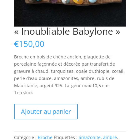
« Inoubliable Babylone »
€
150,00
Broche en bois de chêne ancien, plaquette de
porcelaine façonnée et décorée par transfert de
gravure à chaud, turquoises, opale d’Ethiopie, corail,
perle d’eau douce, amazonites, ambre, rubis de
Mauritanie, argent 925. Largeur max 10,5 cm.
1 en stock
quantité
Ajouter au panier
de
"Inoubliable
Babylone"
Catégorie :
Broche
Étiquettes :
amazonite
,
ambre
,