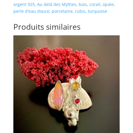
argent 925
,
Au delà des Mythes
,
bois
,
corail
,
opale
,
perle d'eau douce
,
porcelaine
,
rubis
,
turquoise
Produits similaires